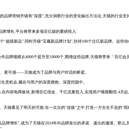
品牌营销升级有“深度”;充分洞察行业的变化输出方法论,天猫的行业支持有“
聚焦品牌增长,平台将带来多项百亿级的重磅投入:
0个“超级新品”;同时升级“宝藏新品牌计划”,扶持100个过亿新品牌。这些
合作品牌规模从4000个提升至10000个,围绕这些品牌,天猫将带来「百亿会
惠、更可感——天猫成为了品牌与用户对话的桥梁。
量生意机会,藏在与用户的深度拥抱、深度挖掘中。
如,在内容电商板块,新增百亿现金、千亿流量投入,实现用户规模翻倍;4月起
”。天猫看见了明天的可能:在一次次的“连接”之中,打造一方生生不息的“
品牌增长”,成为了天猫在2024年向品牌发出的承诺、递出的邀请。那么,
”