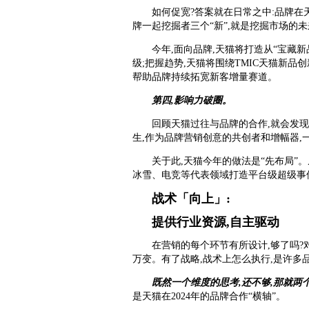
如何促宽?答案就在日常之中:品牌
牌一起挖掘者三个“新”,就是挖掘市场的
今年,面向品牌,天猫将打造从“宝藏
级;把握趋势,天猫将围绕TMIC天猫新品创
帮助品牌持续拓宽新客增量赛道。
第四,影响力破圈。
回顾天猫过往与品牌的合作,就会发现
生,作为品牌营销创意的共创者和增幅器,
关于此,天猫今年的做法是“先布局”
冰雪、电竞等代表领域打造平台级超级事件
战术
「
向上
」
:
提供行业资源,自主驱动
在营销的每个环节有所设计,够了吗?
万变。有了战略,战术上怎么执行,是许多
既然一个维度的思考,还不够,那就两
是天猫在2024年的品牌合作“横轴”。