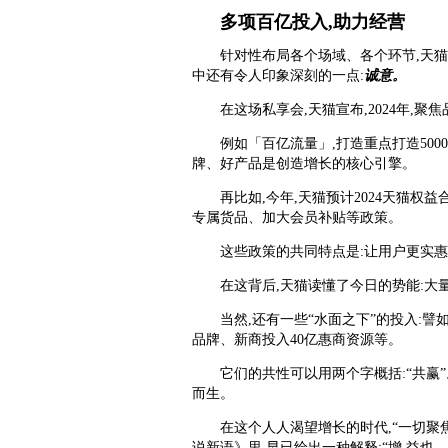
多项百亿投入,助力经营
针对性布局各个场域、各个环节,天猫的
中还有令人印象深刻的一点:
诚意。
在这场私享会,天猫宣布,2024年,
例如「百亿流量」,打造重点打造500
牌、好产品是创造增长的核心引擎。
再比如,今年,天猫预计2024天猫权益
专属货品、加大会员补贴等政策。
这些政策的共同特点是:让用户更实
在这背后,天猫读懂了今日的势能:大
当然,还有一些“水面之下”的投入:譬
品牌、新商投入40亿惠商资源等。
它们的共性可以用两个字概括:“共赢
而生。
在这个人人渴望增长的时代,“一切聚焦
说新语》里,早已给出一种解释:“增,益也。