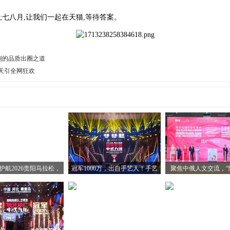
;七八月,让我们一起在天猫,等待答案。
系列的品质出圈之道
天引全网狂欢
护航2026贵阳马拉松，
冠军1000万，出自手艺人！手艺
聚焦中俄人文交流，“