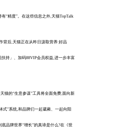
精度”。在这些信息之外,天猫TopTalk
动作背后,天猫正在从昨日汲取营养:好品
员扶持」、加码88VIP会员权益,进一步丰富
,天猫的“生意参谋”工具将全面免费;面向新
雨林式”系统,和品牌们一起葳蕤、一起向阳
到底品牌世界“增长”的真谛是什么?在《世