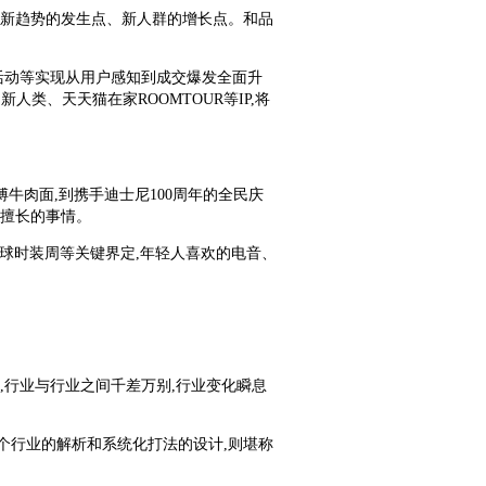
、新趋势的发生点、新人群的增长点。和品
属活动等实现从用户感知到成交爆发全面升
人类、天天猫在家ROOMTOUR等IP,将
牛肉面,到携手迪士尼100周年的全民庆
所擅长的事情。
全球时装周等关键界定,年轻人喜欢的电音、
,行业与行业之间千差万别,行业变化瞬息
每个行业的解析和系统化打法的设计,则堪称