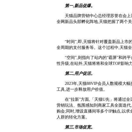
第一,新品促爆。
天猫品牌营销中心总经理苏誉在会上透露
全网新品头部孵化阵地,天猫把握了两个关
“时间”,即,天猫将针对覆盖新品上
全周期的支付服务等。这个过程中,天猫
“空间”,则指向了站内的“霸屏”和
性升级;在站外,天猫将将和全球TOP影
第二,用户促活。
2023年,天猫88VIP会员人数规模
工具,进一步释放用户价值。
在“拉新”方面,「天猫U先」将通过
营销玩法、氛围感知到商家工具全面迭代。
购会;同时,增设直播间等多个IP触点,
人群的转化方案。
第三,市场促宽。