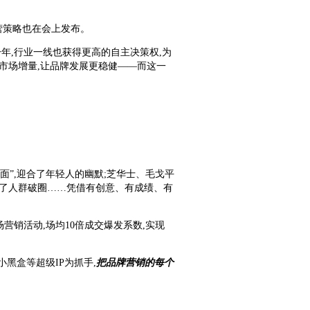
品牌经营策略也在会上发布。
一年,行业一线也获得更高的自主决策权,为
掘市场增量,让品牌发展更稳健——而这一
面”,迎合了年轻人的幽默;芝华士、毛戈平
现了人群破圈……凭借有创意、有成绩、有
00场营销活动,场均10倍成交爆发系数,实现
黑盒等超级IP为抓手,
把品牌营销的每个