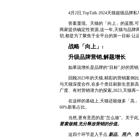
4月2日,TopTalk 2024天猫超级
答案显现。天猫的「向上」的蓝图,可
商家提供确定性资源;这一年,天猫与品牌
切,都是为了聚焦于全平台的第一目标:让
战略
「
向上
」
:
升级品牌营销,解题增长
如果说增长是品牌的“目标”,好的营
回顾2023年的天猫,精彩的营销案
与天猫深度合作,在多个类目刷新生意新高
广度、有对营销潜力的探索,2023,天猫
在这样的基础上,天猫还能做多「高」?在T
60%新客占比。
当然,更有意思的是“怎么做”。关于
要素做精,充分释放营销的价值。
这四个环节是入手点:
新品、用户、市