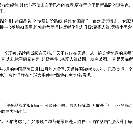
在天猫做经营,其信心不仅来自于已有的市场,更在于这里是新品牌的诞生点
未来。
新品牌”到“超级品牌”的专属进阶路线,通过专属商详、确定场景曝光、专
新中心落地AI应用,推动趋势新品快反孵化能力升级;聚拢人群,天猫小黑盒·新
一个现象:品牌的成绩在天猫,但又不仅仅在天猫。从一碗充满惊喜的康师傅
一直以来,携手商家创造“超级事件”,实现人群破圈、发声破圈,一直是天猫
。从5月的中国品牌日,到12月的冰雪季,天猫将围绕中法60年、巴黎奥运、
,让合作品牌在全球大事件中“掷地有声”地被看见。
对于许多品牌老板们而言,可能还不够。原因很简单:天猫是千行百业的舞台
品牌更大的难点。
个。
天猫考虑到了:如果说全域营销策略是天猫在2024的“纵轴”,那么对于