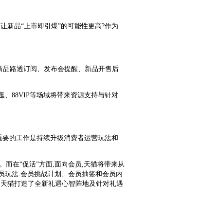
何让新品“上市即引爆”的可能性更高?作为
的新品路透订阅、发布会提醒、新品开售后
逛、88VIP等场域将带来资源支持与针对
”,更重要的工作是持续升级消费者运营玩法和
而在“促活”方面,面向会员,天猫将带来从
员玩法:会员挑战计划、会员抽签和会员内
求,天猫打造了全新礼遇心智阵地及针对礼遇