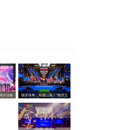
阿尔法银
独牙传奇，相拥山海！“独牙兰