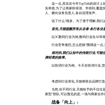
这一点,其实在今年TopTalk的
实举措,为了让商家听得清、学得到,覆盖快
人、横向业务负责人,各自说理发声。
说了什么?很多。为了便于理解,我们从
首先,天猫提醒所有从业者:各行各业
以3C数码行业为例,数码行业在AI
行业竞争激烈,怎么把脉?围绕这一点
相对的,我们认知中的传统行业,可能
牌经营的效率。
以快消行业为例。今天在快消行业,
考虑到行业变化,天猫将联合品牌打造
当然,在不同行业,天猫给予的不仅仅是
家型”部队,可以预见的是,一场与商家合
战备
「
向上
」
: