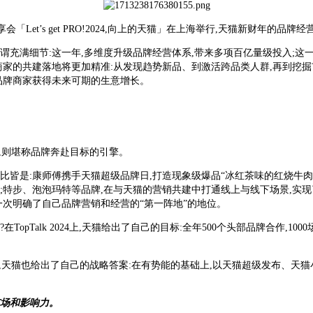
品牌私享会「Let’s get PRO!2024,向上的天猫」在上海举行,天猫新财年的
谓充满细节:这一年,多维度升级品牌经营体系,带来多项百亿量级投入;这
商家的共建落地将更加精准:从发现趋势新品、到激活跨品类人群,再到挖
品牌商家获得未来可期的生意增长。
销,则堪称品牌奔赴目标的引擎。
例比比皆是:康师傅携手天猫超级品牌日,打造现象级爆品“冰红茶味的红烧牛肉
;特步、泡泡玛特等品牌,在与天猫的营销共建中打通线上与线下场景,实
再一次明确了自己品牌营销和经营的“第一阵地”的地位。
opTalk 2024上,天猫给出了自己的目标:全年500个头部品牌合作,10
此,天猫也给出了自己的战略答案:在有势能的基础上,以天猫超级发布、天猫小
场和影响力。