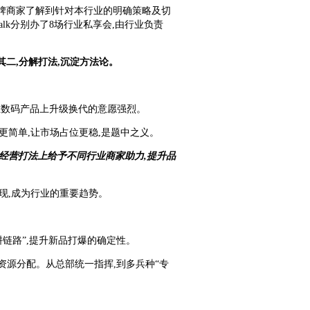
品牌商家了解到针对本行业的明确策略及切
alk分别办了8场行业私享会,由行业负责
;其二,分解打法,沉淀方法论。
者在数码产品上升级换代的意愿强烈。
更简单,让市场占位更稳,是题中之义。
、经营打法上给予不同行业商家助力,提升品
现,成为行业的重要趋势。
耕链路”,提升新品打爆的确定性。
多资源分配。从总部统一指挥,到多兵种“专