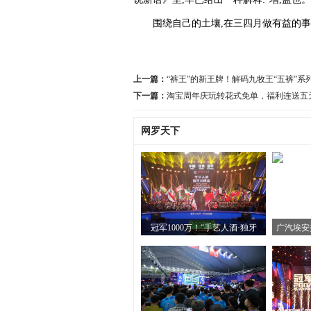
围绕自己的土壤,在三四月做有益的事
上一篇：
“裤王”的新王牌！解码九牧王“五裤”
下一篇：
淘宝周年庆玩转花式免单，福利连送五
网罗天下
冠军1000万！“手艺人酒·独牙
广汽埃安