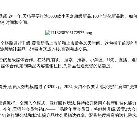
:这一年,天猫平要打造5000款小黑盒超级新品,100个过亿新品牌。如
键:时间和空间。
市的全链路进行升级,覆盖新品上市前和上市后各30天时间。这包括了前期
全波段地让新品与消费者形成连接,直到完成交易。
跨平台的超级媒体合作。在站内,首页、搜索、推荐、小黑盒、U先、直播、逛
响力媒体合作,定制新品内容营销栏目,为新品创造更强的话题度。
大幅提升,会员人数规模超过了3200万。2024,天猫不仅要让池水更加“宽阔
全渠道派样、全新入仓模式、派样回购玩法,将持续升级用户拉新到转化能力。
今年,天猫的会员营销IP——「品牌年度会员日」将继续升级,设置3大会
以求全链路打通公域和私域,提升品牌会员触达效率。聚焦热度极高的送礼需