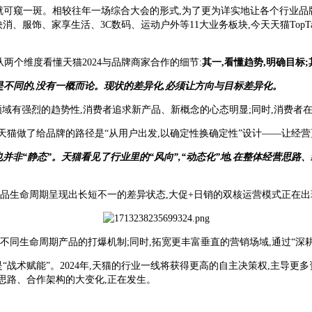
设计上就可窥一斑。相较往年一场综合大会的形式,为了更为详实地让各个行业
消、服饰、家享生活、3C数码、运动户外等11大业务板块,今天天猫TopT
两个维度看懂天猫2024与品牌商家合作的细节:
其一,看懂趋势,明确目标
是不同的,没有一概而论。现状的差异化,必须让方向与目标差异化。
等领域有强烈的趋势性,消费者追求新产品、新概念的心态明显;同时,消费
,天猫做了给品牌的路径是“从用户出发,以确定性换确定性”设计——让经营
也并非“静态”。天猫看见了行业里的“风向”,“动态化”地,在整体经营思路
货品生命周期呈现出长短不一的差异状态,大促+日销的双核运营模式正在出
不同生命周期产品的打爆机制;同时,拓宽更丰富垂直的营销场域,通过“深
“战术赋能”。2024年,天猫的行业一线将获得更高的自主决策权,主导更
作思路、合作架构的大变化,正在发生。