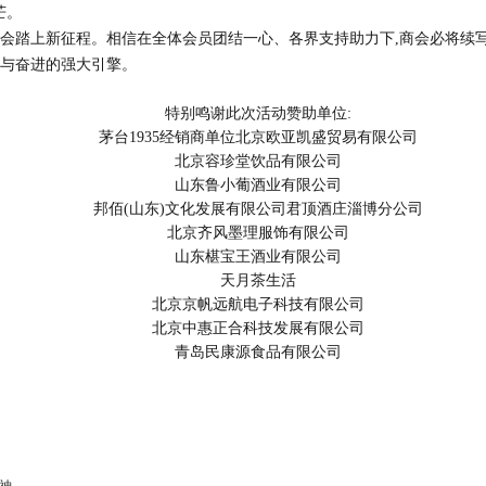
芒。
商会踏上新征程。相信在全体会员团结一心、各界支持助力下,商会必将续
靠与奋进的强大引擎。
特别鸣谢此次活动赞助单位
:
茅台
1935
经销商单位北京欧亚凯盛贸易有限公司
北京容珍堂饮品有限公司
山东鲁小葡酒业有限公司
邦佰
(
山东
)
文化发展有限公司君顶酒庄淄博分公司
北京齐风墨理服饰有限公司
山东椹宝王酒业有限公司
天月茶生活
北京京帆远航电子科技有限公司
北京中惠正合科技发展有限公司
青岛民康源食品有限公司