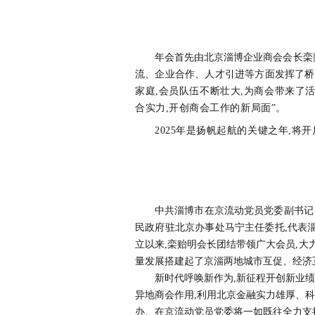
年会首先由北京淄博企业商会会长栾贻
流、企业合作、人才引进等方面发挥了桥
家庭,会员队伍不断壮大,为商会带来了
合实力,开创商会工作的新局面”。
2025年是扬帆起航的关键之年,将
中共淄博市在京流动党员党委副书记
民政府驻北京办事处马宁主任委托,代表淄
立以来,栾贻明会长团结带领广大会员,大
量发展搭建起了京淄两地城市互促、经济
新时代呼唤新作为,新征程开创新业
异地商会作用,利用北京金融实力雄厚、科
办、在京流动党员党委将一如既往全力支