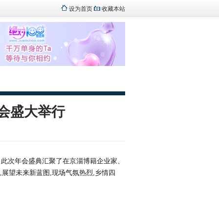
设为首页
收藏本站
年会盛大举行
举行。此次年会盛典汇聚了在京淄博籍企业家、
展望未来新蓝图,现场气氛热烈,乡情四