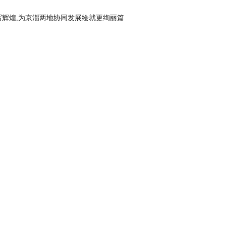
写辉煌,为京淄两地协同发展绘就更绚丽篇