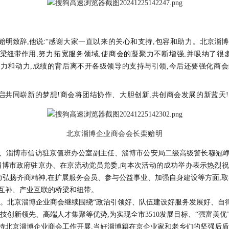
明致辞,他说:“
感谢大家一直以来的关心和支持,包容和助力。
北京淄博
梁纽带作用
,努力拓宽服务领域,使商会的凝聚力不断增强,并吸纳了
活力和动力,成绩的背后离不开各级领导的支持与引领,今后还要强化商会
开启共同崭新的梦想!商会将团结协作、大胆创新,共创商会发展的新蓝天!
北京淄博企业商会会长栾贻明
、淄博市信访驻京值班办公室副主任、淄博市公安局二级高级警长穆冠
博市政府驻京办、在京流动党员党委,向本次活动的成功举办表示热烈祝贺
力弘扬齐商精神,在扩展服务会员、参与公益事业、加强自身建设等方面,
互补、产业互联的桥梁和纽带。
绩。北
京淄博企业商会继续围绕“政治引领好、队伍建设好服务发展好、自律
技创新领先、高端人才集聚等优势,为实现全市3510发展目标、“强富美优
持北京淄博企业商会工作开展,当好淄博籍在京企业家和老乡们的坚强后