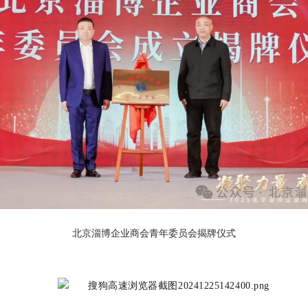
北京淄博企业商会青年委员会揭牌仪式