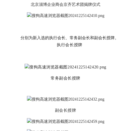
北京淄博企业商会京齐艺术团揭牌仪式
分别为新入选的执行会长、常务副会长和副会长授牌。
执行会长授牌
常务副会长授牌
副会长授牌