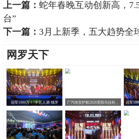
上一篇：
蛇年春晚互动创新高，7.
台”
下一篇：
3月上新季，五大趋势全
网罗天下
冠军1000万！“手艺人酒·独牙
广汽埃安护航2026贵阳马拉松，
冠军10