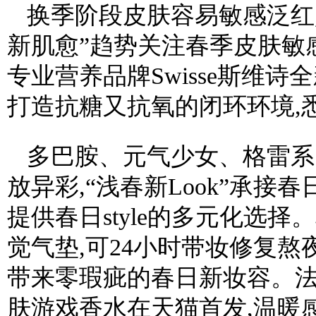
换季阶段皮肤容易敏感泛红
新肌愈”趋势关注春季皮肤敏
专业营养品牌Swisse斯维诗
打造抗糖又抗氧的闭环环境,
多巴胺、元气少女、格雷系
放异彩,“浅春新Look”承
提供春日style的多元化选
觉气垫,可24小时带妆修复熬
带来零瑕疵的春日新妆容。法国品
肤游戏香水在天猫首发,温暖